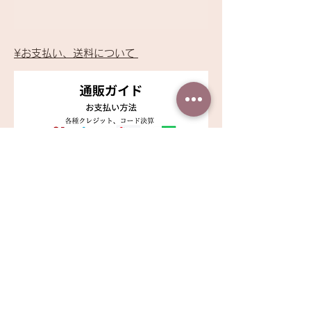
不良品は商品到着後速やかにご連絡く
ださい。商品に欠陥がある場合を除
き、返品には応じかねますのでご了承
¥お支払い、送料について
ください。
（返品期限）商品到着後７日以内とさ
せていただきます。デジタルコンテン
ツは商品の特性上、返品はお受けでき
ませんのでご注意ください。