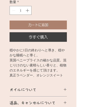
数量
*
カートに追加
今すぐ購入
穏やかに1日の終わりへと導き、穏や
かな睡眠へと導く。
英国ペニープライスの確かな品質。混
じりけのない素晴らしい香りと、植物
のエネルギーを感じて頂けます。
真正ラベンダー、オレンジスイート
オイルについて
鎮静作用を促す、夜用のブレンドで
返品、キャンセルについて
す。