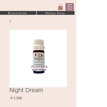
Reservation
Online Store
Night Dream
価
￥3,500
格